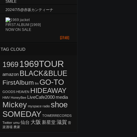
SMILE
2024/7/5@赤坂カンティーナ
FIRST ALBUM [1969]
NOW ON SALE
[詳細]
TAG CLOUD
1969TOUR
1969
BLACK&BLUE
amazon
GO-TO
FirstAlbum
fm
HIDEAWAY
GOODS
HEAVEN
LiveCafe2000
media
HMV
HoneyBee
shoe
Mickey
myspace
radio
SOMEDAY
TOWERRECORDS
大阪
滋賀
仙台
新星堂
Twitter
umu
音
楽酒場 農家