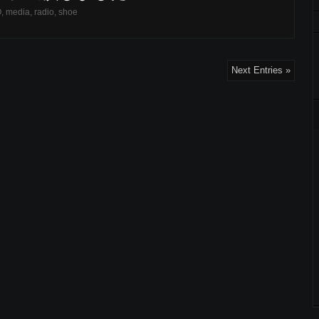
O
,
media
,
radio
,
shoe
Next Entries »