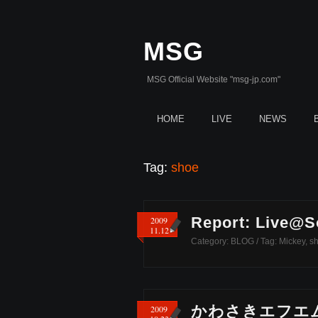
MSG
MSG Official Website "msg-jp.com"
HOME
LIVE
NEWS
Tag:
shoe
Report: Live@
2009
11.12
Category:
BLOG
/ Tag:
Mickey
,
s
かわさきエフエ
2009